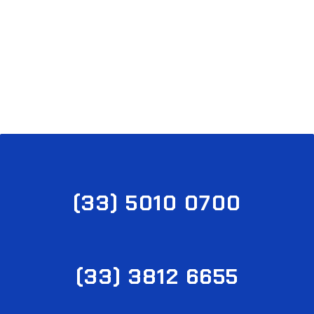
Todos nuestros productos son de la más alta
calidad a nivel mundial.
(33) 5010 0700
(33) 3812 6655