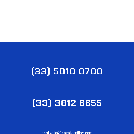
Todos nuestros productos son de la más alta
calidad a nivel mundial.
(33) 5010 0700
(33) 3812 6655
contacto@casatornillos.com