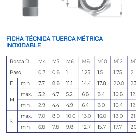
FICHA TÉCNICA TUERCA MÉTRICA
INOXIDABLE
Rosca D
M4
M5
M6
M8
M10
M12
M
Paso
0.7
0.8
1
1.25
1.5
1.75
2
E
min.
7.7
8.8
11.1
14.4
17.8
20.0
23
max.
3.2
4.7
5.2
6.8
8.4
10.8
12
M
min.
2.9
4.4
4.9
6.4
8.0
10.4
12
max.
7.0
8.0
10.0
13.0
16.0
18.0
21
S
min.
6.8
7.8
9.8
12.7
15.7
17.7
20