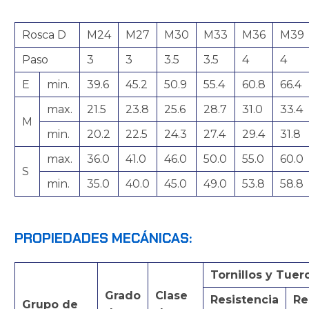
Rosca D
M24
M27
M30
M33
M36
M39
Paso
3
3
3.5
3.5
4
4
E
min.
39.6
45.2
50.9
55.4
60.8
66.4
max.
21.5
23.8
25.6
28.7
31.0
33.4
M
min.
20.2
22.5
24.3
27.4
29.4
31.8
max.
36.0
41.0
46.0
50.0
55.0
60.0
S
min.
35.0
40.0
45.0
49.0
53.8
58.8
PROPIEDADES MECÁNICAS:
Tornillos y Tuer
Grado
Clase
Resistencia
Re
Grupo de