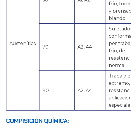
frío, tor
y prensa
blando
Sujetado
conform
Austenítico
por traba
70
A2, A4
frío, de
resistenci
normal
Trabajo e
extremo, 
80
A2, A4
resistenci
aplicacio
especiale
COMPISICIÓN QUÍMICA: