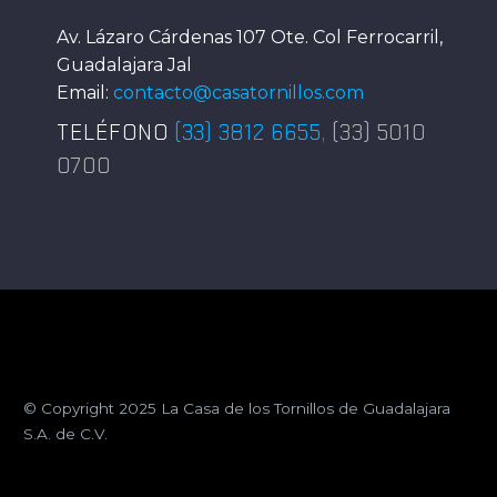
Av. Lázaro Cárdenas 107 Ote. Col Ferrocarril,
Guadalajara Jal
Email:
contacto@casatornillos.com
TELÉFONO
(33) 3812 6655
,
(33) 5010
0700
© Copyright 2025 La Casa de los Tornillos de Guadalajara
S.A. de C.V.