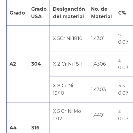
Grado
Desiganción
No. de
Grado
C%
USA
del material
Material
≤
X 5Cr Ni 1810
1.4301
0.07
≤
A2
304
X 2 Cr Ni 1811
1.4306
0.03
X 8 Cr Ni
3 ≤
1.4303
19/10
0.07
X 5 Cr Ni Mo
≤
1.4401
1712
0.07
A4
316