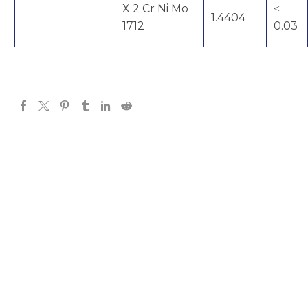
X 2 Cr Ni Mo
≤
1.4404
1712
0.03
MEJORES PRECIOS
Somos distribuidores directos, por eso