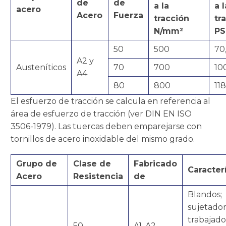
de
de
a la
a l
acero
Acero
Fuerza
tracción
tr
N/mm²
PS
50
500
70
A2 y
Austeníticos
70
700
10
A4
80
800
11
El esfuerzo de tracción se calcula en referencia al
área de esfuerzo de tracción (ver DIN EN ISO
3506-1979). Las tuercas deben emparejarse con
tornillos de acero inoxidable del mismo grado.
Grupo de
Clase de
Fabricado
Caracter
Acero
Resistencia
de
Blandos;
sujetado
trabajado
50
A1, A2