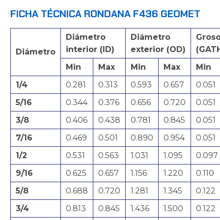
FICHA TÉCNICA RONDANA F436 GEOMET
Diámetro
Diámetro
Groso
interior (ID)
exterior (OD)
(GAT
Diámetro
Min
Max
Min
Max
Min
1/4
0.281
0.313
0.593
0.657
0.051
5/16
0.344
0.376
0.656
0.720
0.051
3/8
0.406
0.438
0.781
0.845
0.051
7/16
0.469
0.501
0.890
0.954
0.051
1/2
0.531
0.563
1.031
1.095
0.097
9/16
0.625
0.657
1.156
1.220
0.110
5/8
0.688
0.720
1.281
1.345
0.122
3/4
0.813
0.845
1.436
1.500
0.122