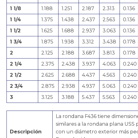
1 1/8
1.188
1.251
2.187
2.313
0.136
1 1/4
1.375
1.438
2.437
2.563
0.136
1 1/2
1.625
1.688
2.937
3.063
0.136
1 3/4
1.875
1.938
3.312
3.438
0.178
2
2.125
2.188
3.687
3.813
0.178
2 1/4
2.375
2.438
3.937
4.063
0.240
2 1/2
2.625
2.688
4.437
4.563
0.240
2 3/4
2.875
2.938
4.937
5.063
0.240
3
3.125
3.188
5.437
5.563
0.240
La rondana F436 tiene dimension
similares a la rondana plana USS 
Descripción
con un diámetro exterior más p