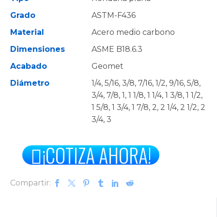
DESDE
$0.46
Grado
ASTM-F436
HASTA
$153.55
Material
Acero medio carbono
Dimensiones
ASME B18.6.3
Acabado
Geomet
Diámetro
1/4, 5/16, 3/8, 7/16, 1/2, 9/16, 5/8,
3/4, 7/8, 1, 1 1/8, 1 1/4, 1 3/8, 1 1/2,
1 5/8, 1 3/4, 1 7/8, 2, 2 1/4, 2 1/2, 2
3/4, 3

¡COTIZA AHORA!
Compartir: