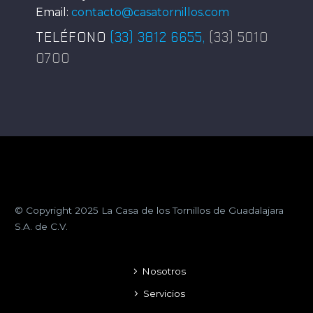
Email:
contacto@casatornillos.com
TELÉFONO
(33) 3812 6655
,
(33) 5010
0700
© Copyright 2025 La Casa de los Tornillos de Guadalajara
S.A. de C.V.
Nosotros
Servicios