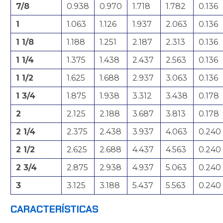
7/8
0.938
0.970
1.718
1.782
0.136
1
1.063
1.126
1.937
2.063
0.136
1 1/8
1.188
1.251
2.187
2.313
0.136
1 1/4
1.375
1.438
2.437
2.563
0.136
1 1/2
1.625
1.688
2.937
3.063
0.136
1 3/4
1.875
1.938
3.312
3.438
0.178
2
2.125
2.188
3.687
3.813
0.178
2 1/4
2.375
2.438
3.937
4.063
0.240
2 1/2
2.625
2.688
4.437
4.563
0.240
2 3/4
2.875
2.938
4.937
5.063
0.240
3
3.125
3.188
5.437
5.563
0.240
CARACTERÍSTICAS