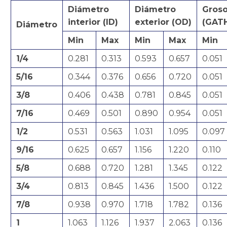
Diámetro
Diámetro
Groso
interior (ID)
exterior (OD)
(GAT
Diámetro
Min
Max
Min
Max
Min
1/4
0.281
0.313
0.593
0.657
0.051
5/16
0.344
0.376
0.656
0.720
0.051
3/8
0.406
0.438
0.781
0.845
0.051
7/16
0.469
0.501
0.890
0.954
0.051
1/2
0.531
0.563
1.031
1.095
0.097
9/16
0.625
0.657
1.156
1.220
0.110
5/8
0.688
0.720
1.281
1.345
0.122
3/4
0.813
0.845
1.436
1.500
0.122
7/8
0.938
0.970
1.718
1.782
0.136
1
1.063
1.126
1.937
2.063
0.136