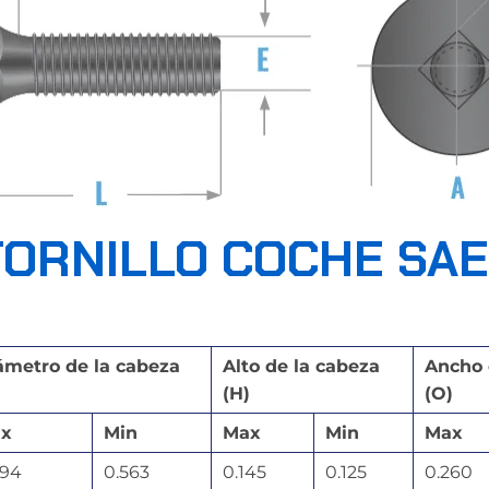
TORNILLO COCHE SAE
ámetro de la cabeza
Alto de la cabeza
Ancho 
(H)
(O)
x
Min
Max
Min
Max
594
0.563
0.145
0.125
0.260