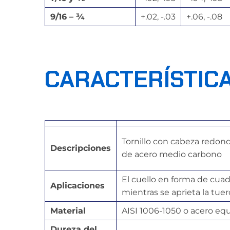
9/16 – ¾
+.02, -.03
+.06, -.08
CARACTERÍSTIC
Tornillo con cabeza redond
Descripciones
de acero medio carbono
El cuello en forma de cuad
Aplicaciones
mientras se aprieta la tuer
Material
AISI 1006-1050 o acero eq
Dureza del