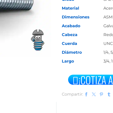
Material
Acer
Dimensiones
ASME
Acabado
Galv
Cabeza
Redo
Cuerda
UNC 
Diámetro
1/4, 5
Largo
3/4, 1

¡COTIZA 
Compartir: