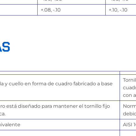
+.08, -.10
+.10, -.10
AS
Torni
a y cuello en forma de cuadro fabricado a base
cuadr
con 
ro está diseñado para mantener el tornillo fijo
Norma
ca.
debid
uivalente
AISI 