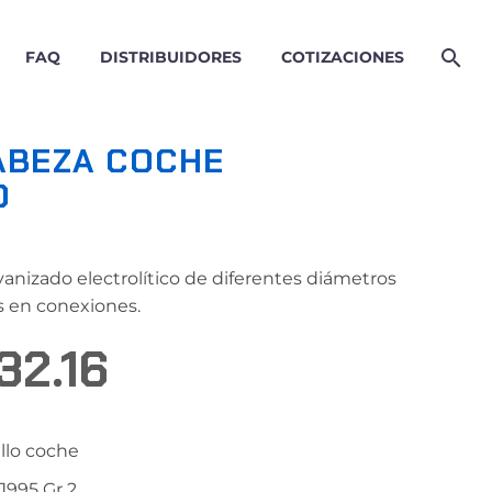
FAQ
DISTRIBUIDORES
COTIZACIONES
ABEZA COCHE
O
vanizado electrolítico de diferentes diámetros
os en conexiones.
32.16
PRICE
RANGE:
illo coche
$0.47
J995 Gr 2