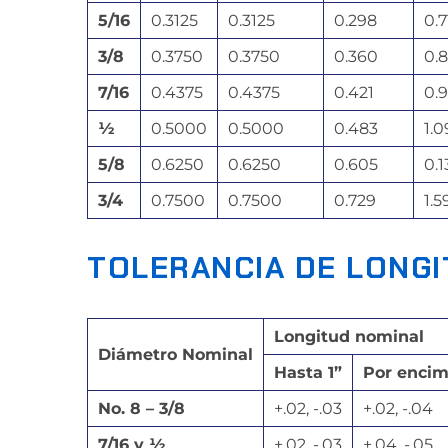
5/16
0.3125
0.3125
0.298
0.7
3/8
0.3750
0.3750
0.360
0.
7/16
0.4375
0.4375
0.421
0.
½
0.5000
0.5000
0.483
1.
5/8
0.6250
0.6250
0.605
0.
3/4
0.7500
0.7500
0.729
1.5
TOLERANCIA DE LONGI
Longitud nominal
Diámetro Nominal
Hasta 1”
Por encim
No. 8 – 3/8
+.02, -.03
+.02, -.04
7/16 y ½
+.02, -.03
+.04, -.05