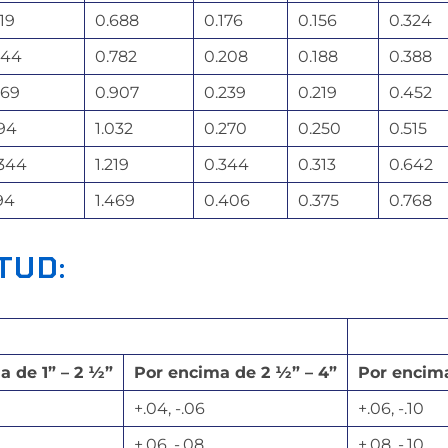
19
0.688
0.176
0.156
0.324
844
0.782
0.208
0.188
0.388
969
0.907
0.239
0.219
0.452
094
1.032
0.270
0.250
0.515
1344
1.219
0.344
0.313
0.642
94
1.469
0.406
0.375
0.768
TUD:
a de 1” – 2 ½”
Por encima de 2 ½” – 4”
Por encima
+.04, -.06
+.06, -.10
+.06, -.08
+.08, -.10