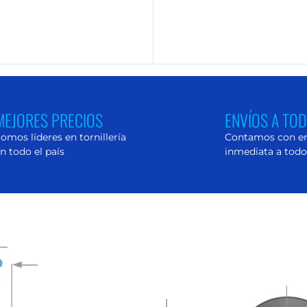
MEJORES PRECIOS
ENVÍOS A TOD
omos líderes en tornillería
Contamos con e
n todo el país
inmediata a tod