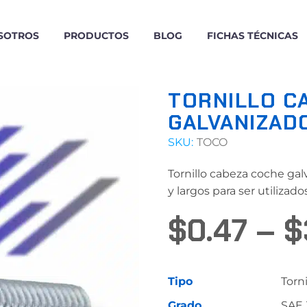
SOTROS
PRODUCTOS
BLOG
FICHAS TÉCNICAS
TORNILLO C
GALVANIZAD
SKU:
TOCO
Tornillo cabeza coche gal
y largos para ser utilizad
$
0.47
–
$
Tipo
Torn
Grado
SAE 