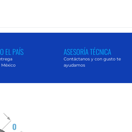
O EL PAÍS
ASESORÍA TÉCNICA
ntrega
Contáctanos y con gusto te
o México
ayudamos