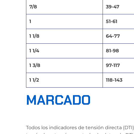
7/8
39-47
1
51-61
1 1/8
64-77
1 1/4
81-98
1 3/8
97-117
1 1/2
118-143
MARCADO
Todos los indicadores de tensión directa (DT