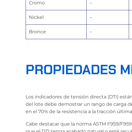
Cromo
–
Nickel
–
Bronce
–
PROPIEDADES M
Los indicadores de tensión directa (DTI) está
del lote debe demostrar un rango de carga de
en el 70% de la resistencia a la tracción últi
Cabe destacar que la norma ASTM F959/F959M
que el DTI tenga acabado natural o esté recub