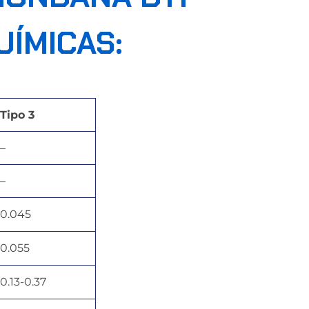
ÍMICAS:
Tipo 3
–
–
0.045
0.055
0.13-0.37