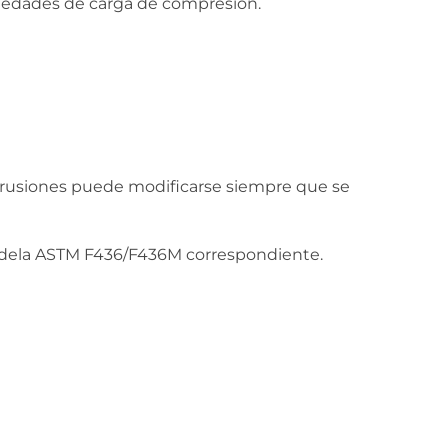
opiedades de carga de compresión.
trusiones puede modificarse siempre que se
andela ASTM F436/F436M correspondiente.