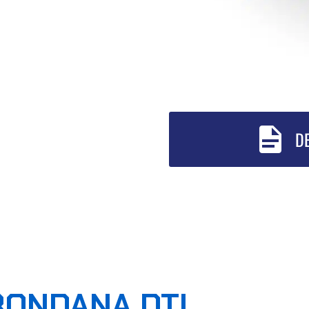

D
RONDANA DTI