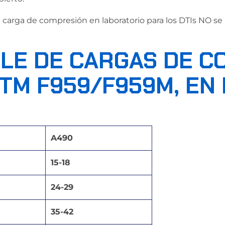
arga de compresión en laboratorio para los DTIs NO se r
LE DE CARGAS DE C
STM F959/F959M, EN
A490
15-18
24-29
35-42